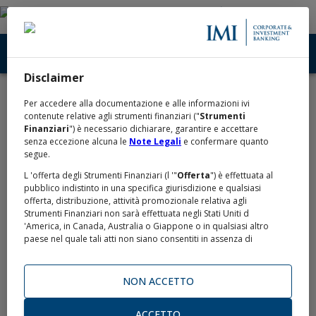
Disclaimer
Home
Contatti
/
Per accedere alla documentazione e alle informazioni ivi
Contatti
contenute relative agli strumenti finanziari ("
Strumenti
Finanziari
") è necessario dichiarare, garantire e accettare
senza eccezione alcuna le
Note Legali
e confermare quanto
segue.
Contattaci per richiedere informazioni:
L 'offerta degli Strumenti Finanziari (l '"
Offerta
") è effettuata al
pubblico indistinto in una specifica giurisdizione e qualsiasi
offerta, distribuzione, attività promozionale relativa agli
Numero Verde
Strumenti Finanziari non sarà effettuata negli Stati Uniti d
'America, in Canada, Australia o Giappone o in qualsiasi altro
paese nel quale tali atti non siano consentiti in assenza di
800.303.303
specifiche esenzioni o di autorizzazioni da parte delle
competenti autorità (gli "
Altri Paesi
").
NON ACCETTO
L 'Offerta non viene effettuata negli Stati Uniti d 'America o nei
confronti di alcun cittadino statunitense o soggetto residente
negli Stati Uniti d 'America o soggetto passivo di imposta negli
ACCETTO