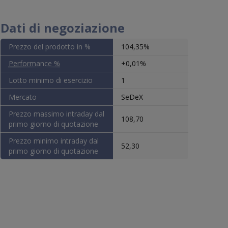
gli
Dati di negoziazione
Prezzo del prodotto in %
104,35%
. n.
Performance %
+0,01%
Lotto minimo di esercizio
1
zione
é
Mercato
SeDeX
l
Prezzo massimo intraday dal
108,70
primo giorno di quotazione
. n.
Prezzo minimo intraday dal
52,30
primo giorno di quotazione