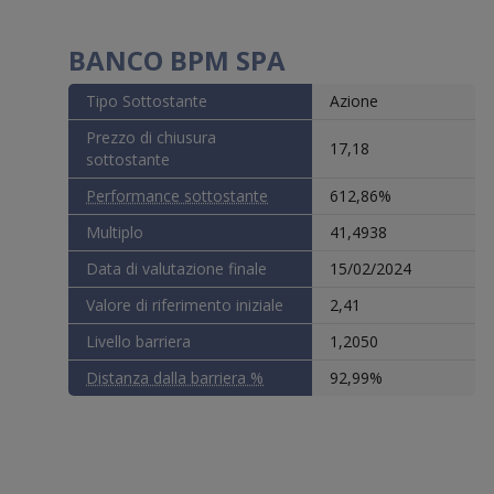
Dichiaro 
passivo d
Altri Pae
BANCO BPM SPA
responsab
fisicamen
Tipo Sottostante
Azione
ATTENZION
445 del 
Prezzo di chiusura
17,18
sanziona
sottostante
Spuntando
Performance sottostante
612,86%
alcuna e 
nelle ult
Multiplo
41,4938
presente 
Data di valutazione finale
15/02/2024
ATTENZION
445 del 
Valore di riferimento iniziale
2,41
sanziona
Livello barriera
1,2050
Distanza dalla barriera %
92,99%