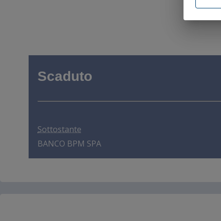
statunite
'approvaz
sull 'acc
Definitiv
United S
autorizz
Gli Strum
applicabi
Scaduto
e non po
direttame
confronti
in Austra
distribui
aderire a
Sottostante
locali ap
Australia 
BANCO BPM SPA
Dichiaro 
sopraind
documenta
Canada, i
ATTENZION
445 del 
sanziona