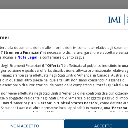
imer
TAZIONE EMISSIONI
STUDI E RICERCHE
ere alla documentazione e alle informazioni ivi contenute relative agli strument
 ("
Strumenti Finanziari
") è necessario dichiarare, garantire e accettare senza
e alcuna le
Note Legali
e confermare quanto segue.
 degli Strumenti Finanziari (l '"
Offerta
") è effettuata al pubblico indistinto in una
 giurisdizione e qualsiasi offerta, distribuzione, attività promozionale relativa ag
UM CASH COLLECT CERTIFICA
 Finanziari non sarà effettuata negli Stati Uniti d 'America, in Canada, Australia 
o in qualsiasi altro paese nel quale tali atti non siano consentiti in assenza di
e esenzioni o di autorizzazioni da parte delle competenti autorità (gli "
Altri Pa
TANDARD LONG BARRIER CERTIF
a non viene effettuata negli Stati Uniti d 'America o nei confronti di alcun cittadin
nse o soggetto residente negli Stati Uniti d 'America o soggetto passivo di imp
02.2024)
i Uniti d 'America ("
U.S. Person
" o "
United States Person
", come definite ai 
. Securities Laws o di altre normative locali applicabili in materia, una “
Persona
la documentazione relativa all 'Offerta non può essere distribuita negli Stati Uniti.
 Finanziari non sono stati né saranno registrati ai sensi dello United States Secu
ttostante
:
BANCO BPM SPA
993, così come modificato, o ai sensi di alcuna norma vigente in materia finanzi
NON ACCETTO
ACCETTO
no degli Stati degli Stati Uniti d 'America. Né la Securities and Exchange Commis