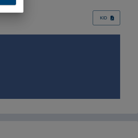
ata
KID
Paesi
ei
pone,
ue
ve
e, in
ni
a
 in
. n.