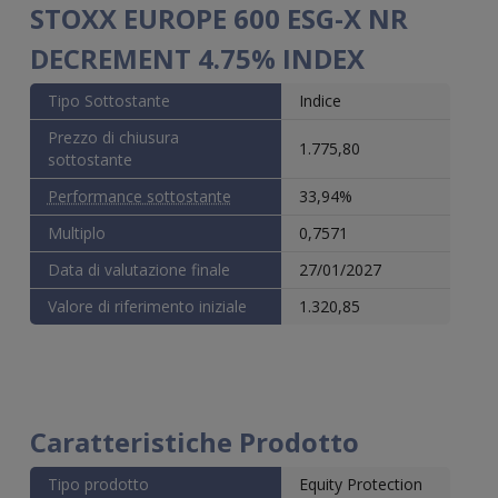
STOXX EUROPE 600 ESG-X NR
DECREMENT 4.75% INDEX
Tipo Sottostante
Indice
Prezzo di chiusura
1.775,80
sottostante
Performance sottostante
33,94%
Multiplo
0,7571
Data di valutazione finale
27/01/2027
Valore di riferimento iniziale
1.320,85
Caratteristiche Prodotto
Tipo prodotto
Equity Protection