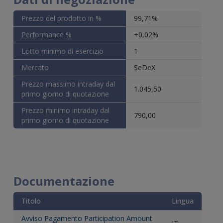
Prezzo del prodotto in %
99,71%
Performance %
+0,02%
Lotto minimo di esercizio
1
Mercato
SeDeX
Prezzo massimo intraday dal
1.045,50
primo giorno di quotazione
Prezzo minimo intraday dal
790,00
primo giorno di quotazione
Documentazione
Titolo
Lingua
Avviso Pagamento Participation Amount