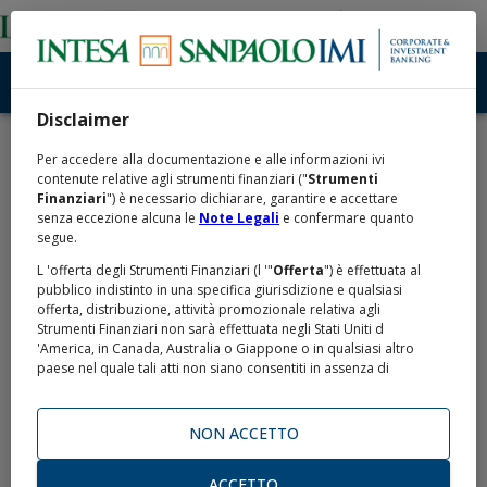
Disclaimer
Home
Prodotti e Quotazioni
XS2095973223
/
/
Per accedere alla documentazione e alle informazioni ivi
contenute relative agli strumenti finanziari ("
Strumenti
Finanziari
") è necessario dichiarare, garantire e accettare
BANCA IMI S.P.A. MAX
senza eccezione alcuna le
Note Legali
e confermare quanto
segue.
LONG CAP CERTIFICATES
L 'offerta degli Strumenti Finanziari (l '"
Offerta
") è effettuata al
pubblico indistinto in una specifica giurisdizione e qualsiasi
on iSTOXX® Europe 600
offerta, distribuzione, attività promozionale relativa agli
Strumenti Finanziari non sarà effettuata negli Stati Uniti d
'America, in Canada, Australia o Giappone o in qualsiasi altro
ESG-X NR Decrement
paese nel quale tali atti non siano consentiti in assenza di
specifiche esenzioni o di autorizzazioni da parte delle
competenti autorità (gli "
Altri Paesi
").
4.75% (EUR - PRICE) Index
NON ACCETTO
L 'Offerta non viene effettuata negli Stati Uniti d 'America o nei
confronti di alcun cittadino statunitense o soggetto residente
due 29.01.2027
negli Stati Uniti d 'America o soggetto passivo di imposta negli
ACCETTO